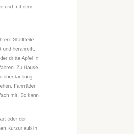
den und mit dem
rere Stadtteile
 und heranreift,
r dritte Apfel in
dfahren. Zu Hause
Poolüberdachung
gehen. Fahrräder
fach mit. So kann
art oder der
nen Kurzurlaub in