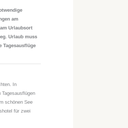
notwendige
angen am
 am Urlaubsort
weg. Urlaub muss
ne Tagesausflüge
hten. In
u Tagesausflügen
nem schönen See
hotel für zwei